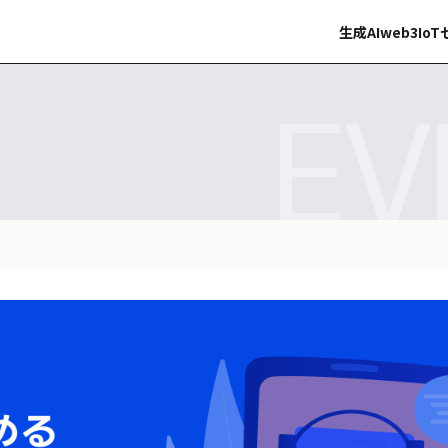
生成AI
web3
IoT
EV